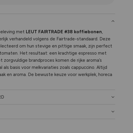
N
.
.
.
beleving met
LEUT FAIRTRADE #38 koffiebonen
,
lijk verhandeld volgens de Fairtrade-standaard. Deze
lecteerd om hun stevige en pittige smaak, zijn perfect
tomaten. Het resultaat: een krachtige espresso met
et zorgvuldige brandproces komen de rijke aroma’s
l als basis voor melkvariaties zoals cappuccino. Altijd
maak en aroma. De bewuste keuze voor werkplek, horeca
RD