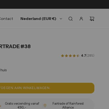
Nederland (EUR €)
Contact
IRTRADE #38
4.7
(285)
 huis
OEGEN AAN WINKELWAGEN
L
A
D
Gratis verzending vanaf
Fairtrade of Rainforest
E
€90,-
Alliance