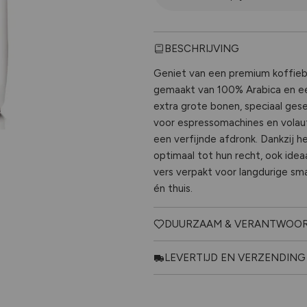
BESCHRIJVING
Geniet van een premium koffie
gemaakt van 100% Arabica en eer
extra grote bonen, speciaal gese
voor espressomachines en volau
een verfijnde afdronk. Dankzij h
optimaal tot hun recht, ook ideaa
vers verpakt voor langdurige s
én thuis.
DUURZAAM & VERANTWOO
LEVERTIJD EN VERZENDING