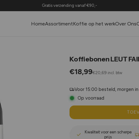
Voor 15:00 besteld, morgen in huis.
Gratis verzending vanaf €90,-
Home
Assortiment
Koffie op het werk
Over Ons
Koffiebonen LEUT FA
€18,99
€20,69
incl. btw
Voor 15:00 besteld, morgen in
Op voorraad
TOEV
Kwaliteit voor een scherpe
prijs