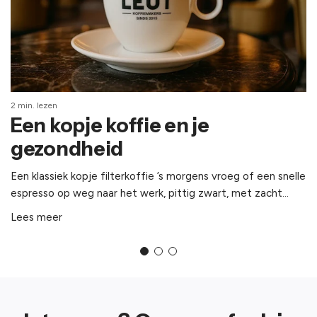
2
2 min. lezen
Een kopje koffie en je
gezondheid
D
Een klassiek kopje filterkoffie ’s morgens vroeg of een snelle
j
espresso op weg naar het werk, pittig zwart, met zacht...
(
Lees meer