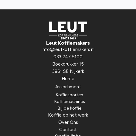
f
n
s
u
n
m
a
m
a
e
m
r
Leut Koffiemakers
*
info@leutkoffiemakers.nl
033 247 5100
Boekdrukker 15
3861 SE Nijkerk
Home
Assortiment
Koffiesoorten
Koffiemachines
Bij de koffie
Koffie op het werk
Over Ons
Contact