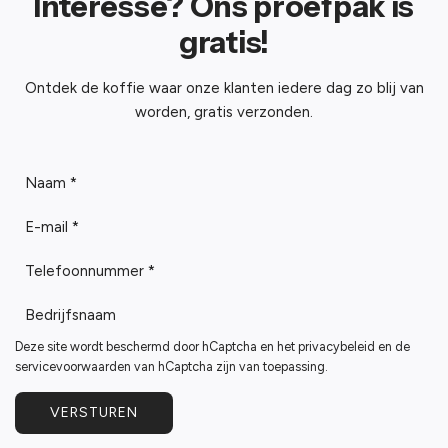
Interesse? Ons proefpak is
gratis!
Ontdek de koffie waar onze klanten iedere dag zo blij van
worden, gratis verzonden.
N
a
E
a
-
m
T
m
*
e
a
B
l
i
e
e
l
Deze site wordt beschermd door hCaptcha en het
privacybeleid
en de
d
f
*
servicevoorwaarden
van hCaptcha zijn van toepassing.
r
o
i
o
VERSTUREN
j
n